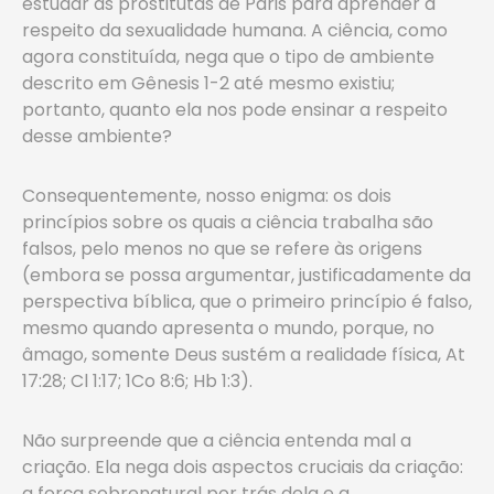
estudar as prostitutas de Paris para aprender a
respeito da sexualidade humana. A ciência, como
agora constituída, nega que o tipo de ambiente
descrito em Gênesis 1-2 até mesmo existiu;
portanto, quanto ela nos pode ensinar a respeito
desse ambiente?
Consequentemente, nosso enigma: os dois
princípios sobre os quais a ciência trabalha são
falsos, pelo menos no que se refere às origens
(embora se possa argumentar, justificadamente da
perspectiva bíblica, que o primeiro princípio é falso,
mesmo quando apresenta o mundo, porque, no
âmago, somente Deus sustém a realidade física, At
17:28; Cl 1:17; 1Co 8:6; Hb 1:3).
Não surpreende que a ciência entenda mal a
criação. Ela nega dois aspectos cruciais da criação:
a força sobrenatural por trás dela e a