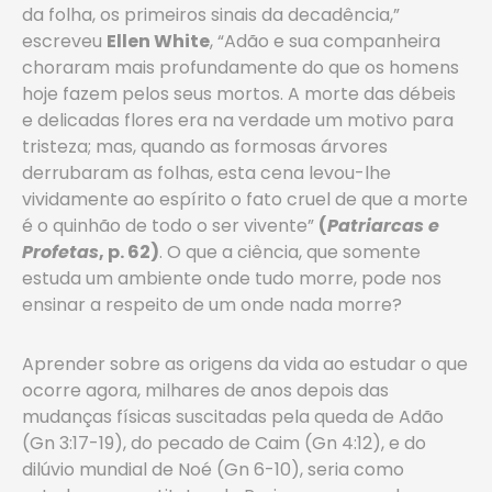
da folha, os primeiros sinais da decadência,”
escreveu
Ellen White
, “Adão e sua companheira
choraram mais profundamente do que os homens
hoje fazem pelos seus mortos. A morte das débeis
e delicadas flores era na verdade um motivo para
tristeza; mas, quando as formosas árvores
derrubaram as folhas, esta cena levou-lhe
vividamente ao espírito o fato cruel de que a morte
é o quinhão de todo o ser vivente”
(
Patriarcas e
Profetas
, p. 62)
. O que a ciência, que somente
estuda um ambiente onde tudo morre, pode nos
ensinar a respeito de um onde nada morre?
Aprender sobre as origens da vida ao estudar o que
ocorre agora, milhares de anos depois das
mudanças físicas suscitadas pela queda de Adão
(Gn 3:17-19), do pecado de Caim (Gn 4:12), e do
dilúvio mundial de Noé (Gn 6-10), seria como